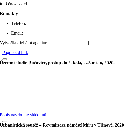
funkčnost sídel.
Kontakty
Telefon:
+420 604 236 359
Email:
atelier-urbi@volny.cz
Vytvořila digitální agentura
4WORKS Solutions
|
GDPR Ready
|
Page load link
Územní studie Bučovice, postup do 2. kola, 2.-3.místo, 2020.
Popis návrhu ke shlédnutí
Urbanistická soutěž – Revitalizace náměstí Míru v Tišnově, 2020