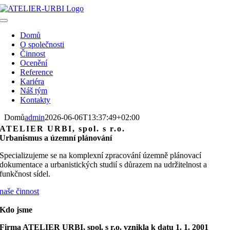
Přeskočit
na
Toggle
obsah
Navigation
Domů
O společnosti
Činnost
Ocenění
Reference
Kariéra
Náš tým
Kontakty
Domů
admin
2026-06-06T13:37:49+02:00
ATELIER URBI, spol. s r.o.
Urbanismus a územní plánování
Specializujeme se na komplexní zpracování územně plánovací
dokumentace a urbanistických studií s důrazem na udržitelnost a
funkčnost sídel.
naše činnost
Kdo jsme
Firma ATELIER URBI, spol. s r.o. vznikla k datu 1. 1. 2001