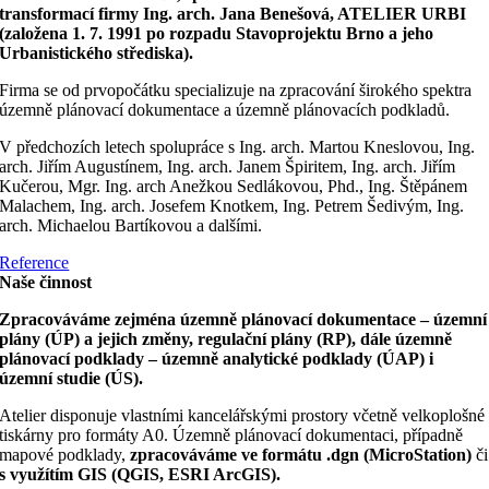
transformací firmy Ing. arch. Jana Benešová, ATELIER URBI
(založena 1. 7. 1991 po rozpadu Stavoprojektu Brno a jeho
Urbanistického střediska).
Firma se od prvopočátku specializuje na zpracování širokého spektra
územně plánovací dokumentace a územně plánovacích podkladů.
V předchozích letech spolupráce s Ing. arch. Martou Kneslovou, Ing.
arch. Jiřím Augustínem, Ing. arch. Janem Špiritem, Ing. arch. Jiřím
Kučerou, Mgr. Ing. arch Anežkou Sedlákovou, Phd., Ing. Štěpánem
Malachem, Ing. arch. Josefem Knotkem, Ing. Petrem Šedivým, Ing.
arch. Michaelou Bartíkovou a dalšími.
Reference
Naše činnost
Zpracováváme zejména územně plánovací dokumentace – územní
plány (ÚP) a jejich změny, regulační plány (RP), dále územně
plánovací podklady – územně analytické podklady (ÚAP) i
územní studie (ÚS).
Atelier disponuje vlastními kancelářskými prostory včetně velkoplošné
tiskárny pro formáty A0. Územně plánovací dokumentaci, případně
mapové podklady,
zpracováváme ve formátu .dgn (MicroStation)
či
s využítím GIS (QGIS, ESRI ArcGIS).