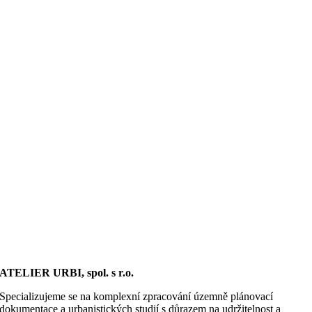
ATELIER URBI, spol. s r.o.
Specializujeme se na komplexní zpracování územně plánovací
dokumentace a urbanistických studií s důrazem na udržitelnost a