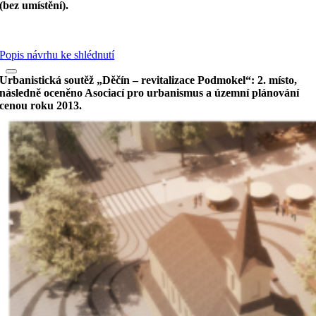
(bez umístění).
Popis návrhu ke shlédnutí
Urbanistická soutěž „Děčín – revitalizace Podmokel“: 2. místo,
následně oceněno Asociací pro urbanismus a územní plánování
cenou roku 2013.