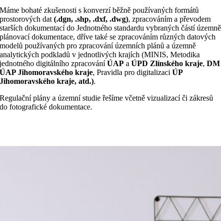
Máme bohaté zkušenosti s konverzí běžně používaných formátů
prostorových dat
(.dgn, .shp, .dxf, .dwg)
, zpracováním a převodem
starších dokumentací do Jednotného standardu vybraných částí územn
plánovací dokumentace, dříve také se zpracováním různých datových
modelů používaných pro zpracování územních plánů a územně
analytických podkladů v jednotlivých krajích (MINIS, Metodika
jednotného digitálního zpracování
ÚAP
a
ÚPD Zlínského kraje
,
DM
ÚAP Jihomoravského kraje
, Pravidla pro digitalizaci
ÚP
Jihomoravského kraje, atd.)
.
Regulační plány a územní studie řešíme včetně vizualizací či zákresů
do fotografické dokumentace.