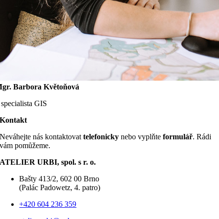
gr. Barbora Květoňová
 specialista GIS
Kontakt
Neváhejte nás kontaktovat
telefonicky
nebo vyplňte
formulář
. Rádi
vám pomůžeme.
ATELIER URBI, spol. s r. o.
Bašty 413/2, 602 00 Brno
(Palác Padowetz, 4. patro)
+420 604 236 359