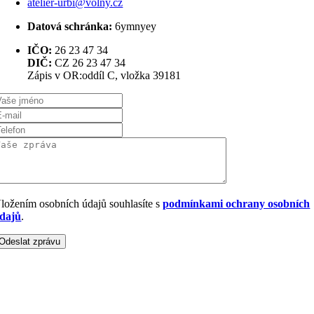
atelier-urbi@volny.cz
Datová schránka:
6ymnyey
IČO:
26 23 47 34
DIČ:
CZ 26 23 47 34
Zápis v OR:oddíl C, vložka 39181
ložením osobních údajů souhlasíte s
podmínkami ochrany osobních
dajů
.
Odeslat zprávu