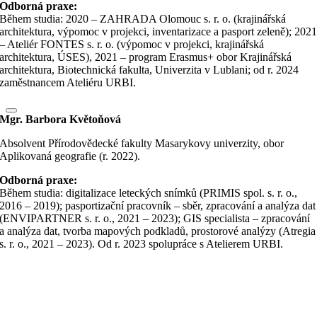
Odborná praxe:
Během studia: 2020 – ZAHRADA Olomouc s. r. o. (krajinářská
architektura, výpomoc v projekci, inventarizace a pasport zeleně); 202
– Ateliér FONTES s. r. o. (výpomoc v projekci, krajinářská
architektura, ÚSES), 2021 – program Erasmus+ obor Krajinářská
architektura, Biotechnická fakulta, Univerzita v Lublani; od r. 2024
zaměstnancem Ateliéru URBI.
Mgr. Barbora Květoňová
Absolvent Přírodovědecké fakulty Masarykovy univerzity, obor
Aplikovaná geografie (r. 2022).
Odborná praxe:
Během studia: digitalizace leteckých snímků (PRIMIS spol. s. r. o.,
2016 – 2019); pasportizační pracovník – sběr, zpracování a analýza dat
(ENVIPARTNER s. r. o., 2021 – 2023); GIS specialista – zpracování
a analýza dat, tvorba mapových podkladů, prostorové analýzy (Atregia
s. r. o., 2021 – 2023). Od r. 2023 spolupráce s Atelierem URBI.
Přejít
nahoru