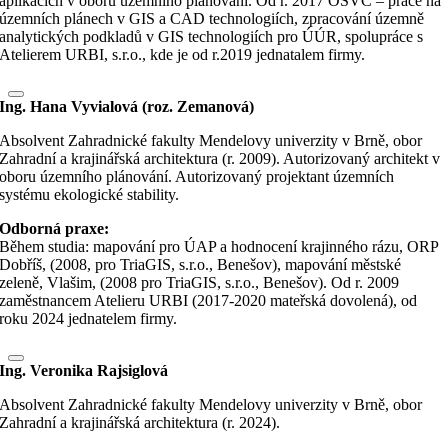
aplikacích v oboru územního plánování. Od r. 2017 OSVČ – práce na
územních plánech v GIS a CAD technologiích, zpracování územně
analytických podkladů v GIS technologiích pro ÚÚR, spolupráce s
Atelierem URBI, s.r.o., kde je od r.2019 jednatalem firmy.
Ing. Hana Vyvialová (roz. Zemanová)
Absolvent Zahradnické fakulty Mendelovy univerzity v Brně, obor
Zahradní a krajinářská architektura (r. 2009). Autorizovaný architekt v
oboru územního plánování. Autorizovaný projektant územních
systému ekologické stability.
Odborná praxe:
Během studia: mapování pro ÚAP a hodnocení krajinného rázu, ORP
Dobříš, (2008, pro TriaGIS, s.r.o., Benešov), mapování městské
zeleně, Vlašim, (2008 pro TriaGIS, s.r.o., Benešov). Od r. 2009
zaměstnancem Atelieru URBI (2017-2020 mateřská dovolená), od
roku 2024 jednatelem firmy.
Ing. Veronika Rajsiglová
Absolvent Zahradnické fakulty Mendelovy univerzity v Brně, obor
Zahradní a krajinářská architektura (r. 2024).