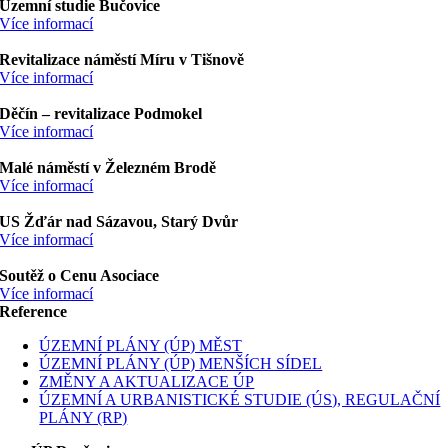
Územní studie Bučovice
Více informací
Revitalizace náměstí Míru v Tišnově
Více informací
Děčín – revitalizace Podmokel
Více informací
Malé náměstí v Železném Brodě
Více informací
US Žďár nad Sázavou, Starý Dvůr
Více informací
Soutěž o Cenu Asociace
Více informací
Reference
ÚZEMNÍ PLÁNY (ÚP) MĚST
ÚZEMNÍ PLÁNY (ÚP) MENŠÍCH SÍDEL
ZMĚNY A AKTUALIZACE ÚP
ÚZEMNÍ A URBANISTICKÉ STUDIE (ÚS), REGULAČNÍ
PLÁNY (RP)