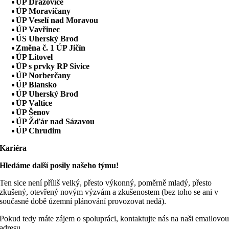
ÚP Dražovice
ÚP Moravičany
ÚP Veselí nad Moravou
ÚP Vavřinec
ÚS Uherský Brod
Změna č. 1 ÚP Jičín
ÚP Litovel
ÚP s prvky RP Sivice
ÚP Norberčany
ÚP Blansko
ÚP Uherský Brod
ÚP Valtice
ÚP Šenov
ÚP Žďár nad Sázavou
ÚP Chrudim
Kariéra
Hledáme další posily našeho týmu!
Ten sice není příliš velký, přesto výkonný, poměrně mladý, přesto
zkušený, otevřený novým výzvám a zkušenostem (bez toho se ani v
současné době územní plánování provozovat nedá).
Pokud tedy máte zájem o spolupráci, kontaktujte nás na naši emailovo
adresu.